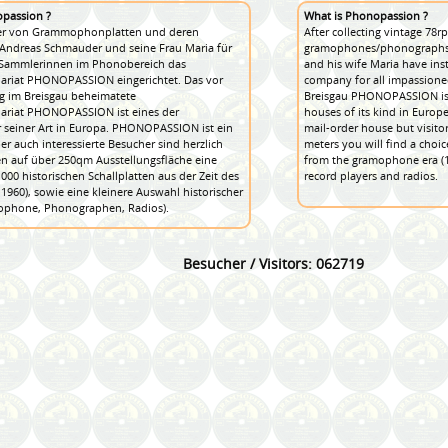
opassion ?
What is Phonopassion ?
ler von Grammophonplatten und deren
After collecting vintage 78
Andreas Schmauder und seine Frau Maria für
gramophones/phonographs 
/Sammlerinnen im Phonobereich das
and his wife Maria have inst
uariat PHONOPASSION eingerichtet. Das vor
company for all impassioned
g im Breisgau beheimatete
Breisgau PHONOPASSION is 
uariat PHONOPASSION ist eines der
houses of its kind in Eur
seiner Art in Europa. PHONOPASSION ist ein
mail-order house but visit
er auch interessierte Besucher sind herzlich
meters you will find a choi
 auf über 250qm Ausstellungsfläche eine
from the gramophone era (18
00 historischen Schallplatten aus der Zeit des
record players and radios.
960), sowie eine kleinere Auswahl historischer
ophone, Phonographen, Radios).
Besucher / Visitors: 062719