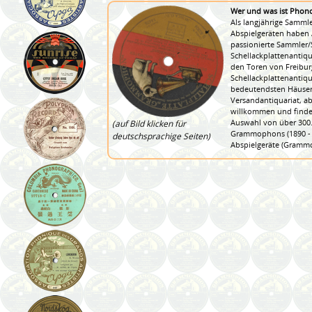
Wer und was ist Phon
Als langjährige Samm
Abspielgeräten haben 
passionierte Sammler
Schellackplattenantiq
den Toren von Freibur
Schellackplattenantiq
bedeutendsten Häuser 
Versandantiquariat, ab
willkommen und finden
Auswahl von über 300.0
(auf Bild klicken für
Grammophons (1890 - 1
deutschsprachige Seiten)
Abspielgeräte (Gramm